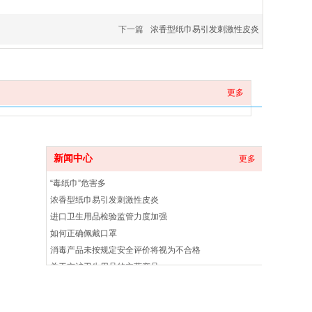
下一篇
浓香型纸巾易引发刺激性皮炎
更多
新闻资讯
新闻中心
更多
“毒纸巾”危害多
浓香型纸巾易引发刺激性皮炎
进口卫生用品检验监管力度加强
如何正确佩戴口罩
消毒产品未按规定安全评价将视为不合格
关于京沪卫生用品的主营产品
国家主导本土医疗器械进军非洲
自然资源部办公厅关于做好疫情防控 建设项目用地保障工作的通知