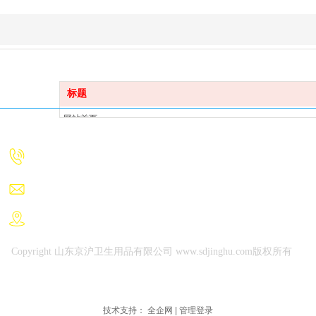
网站导航：
标题
网站首页
联系我们
产品中心
关于我们
05378899699
联系电话：
人才招聘
新闻中心
678466@qq.com
联系邮箱：
在线留言
山东省金乡县金南产业园兴园一路
地址：
联系我们
Copyright 山东京沪卫生用品有限公司 www.sdjinghu.com版权所有
技术支持：
全企网
|
管理登录