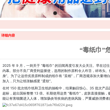
详细内容
“毒纸巾”
2025 年 9 月，一则关于 “毒纸巾” 的旧闻再度引发大众关注。早在
内幕。部分不良厂商受利益驱使，选用的制作原料令人咋舌，碎布头、烂纱
身”。为了让这些劣质原料制成的纸巾有 “卖相”，厂商违规添加大量
加入，只为让纸张触感更 “柔软”。
在对 150 批次纸巾纸和卫生纸的抽检中，结果触目惊心。35 批次产
超标，超出国标整整 13 倍。长期使用这类 “毒纸巾”，皮肤直接接
能让有害细菌进入人体，增加肠炎等疾病的患病风险，严重威胁消费者